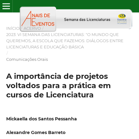
INÍCIO
/
ACERVO
/
2023: VI SEMANA DAS LICENCIATURAS: "O MUNDO QUE
QUEREMOS, A ESCOLA QUE FAZEMOS: DIÁLOGOS ENTRE
LICENCIATURAS E EDUCAÇÃO BÁSICA
/
Comunicações Orais
A importância de projetos
voltados para a prática em
cursos de Licenciatura
Mickaella dos Santos Pessanha
Alexandre Gomes Barreto