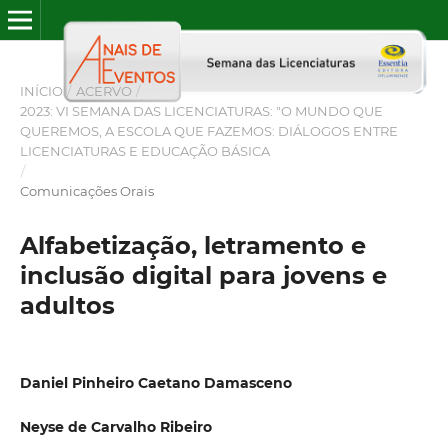
INÍCIO
/
ACERVO
/
2023: VI SEMANA DAS LICENCIATURAS: "O MUNDO QUE
QUEREMOS, A ESCOLA QUE FAZEMOS: DIÁLOGOS ENTRE
LICENCIATURAS E EDUCAÇÃO BÁSICA
/
Comunicações Orais
Alfabetização, letramento e
inclusão digital para jovens e
adultos
Daniel Pinheiro Caetano Damasceno
Neyse de Carvalho Ribeiro