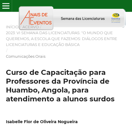
INÍCIO
/
ACERVO
/
2023: VI SEMANA DAS LICENCIATURAS: "O MUNDO QUE
QUEREMOS, A ESCOLA QUE FAZEMOS: DIÁLOGOS ENTRE
LICENCIATURAS E EDUCAÇÃO BÁSICA
/
Comunicações Orais
Curso de Capacitação para
Professores da Província de
Huambo, Angola, para
atendimento a alunos surdos
Isabelle Flor de Oliveira Nogueira