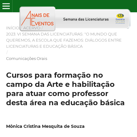
INÍCIO
/
ACERVO
/
2023: VI SEMANA DAS LICENCIATURAS: "O MUNDO QUE
QUEREMOS, A ESCOLA QUE FAZEMOS: DIÁLOGOS ENTRE
LICENCIATURAS E EDUCAÇÃO BÁSICA
/
Comunicações Orais
Cursos para formação no
campo da Arte e habilitação
para atuar como professor
desta área na educação básica
Mônica Cristina Mesquita de Souza