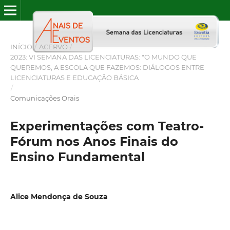
INÍCIO
/
ACERVO
/
2023: VI SEMANA DAS LICENCIATURAS: "O MUNDO QUE
QUEREMOS, A ESCOLA QUE FAZEMOS: DIÁLOGOS ENTRE
LICENCIATURAS E EDUCAÇÃO BÁSICA
/
Comunicações Orais
Experimentações com Teatro-
Fórum nos Anos Finais do
Ensino Fundamental
Alice Mendonça de Souza