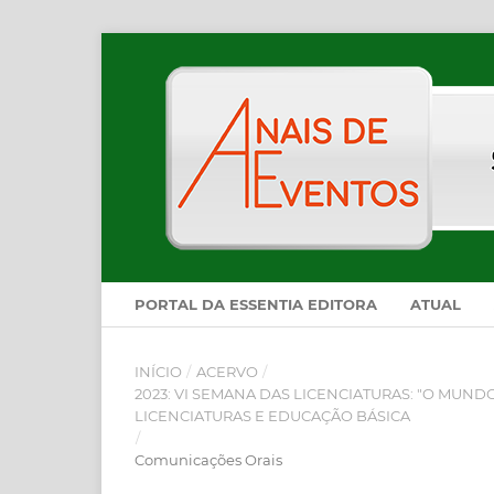
PORTAL DA ESSENTIA EDITORA
ATUAL
INÍCIO
/
ACERVO
/
2023: VI SEMANA DAS LICENCIATURAS: "O MUN
LICENCIATURAS E EDUCAÇÃO BÁSICA
/
Comunicações Orais