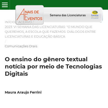
INÍCIO
/
ACERVO
/
2023: VI SEMANA DAS LICENCIATURAS: "O MUNDO QUE
QUEREMOS, A ESCOLA QUE FAZEMOS: DIÁLOGOS ENTRE
LICENCIATURAS E EDUCAÇÃO BÁSICA
/
Comunicações Orais
O ensino do gênero textual
notícia por meio de Tecnologias
Digitais
Maura Araujo Ferrini