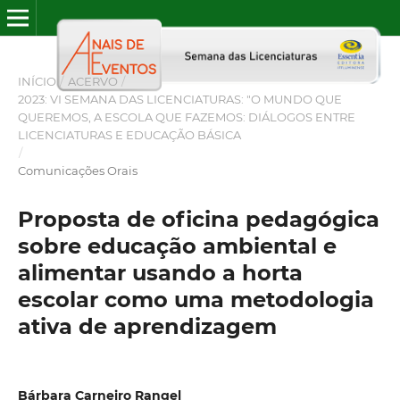
INÍCIO
/
ACERVO
/
2023: VI SEMANA DAS LICENCIATURAS: "O MUNDO QUE
QUEREMOS, A ESCOLA QUE FAZEMOS: DIÁLOGOS ENTRE
LICENCIATURAS E EDUCAÇÃO BÁSICA
/
Comunicações Orais
Proposta de oficina pedagógica
sobre educação ambiental e
alimentar usando a horta
escolar como uma metodologia
ativa de aprendizagem
Bárbara Carneiro Rangel