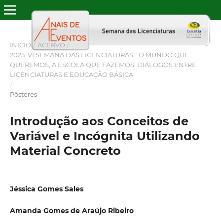
INÍCIO
/
ACERVO
/
2023: VI SEMANA DAS LICENCIATURAS: "O MUNDO QUE
QUEREMOS, A ESCOLA QUE FAZEMOS: DIÁLOGOS ENTRE
LICENCIATURAS E EDUCAÇÃO BÁSICA
/
Pôsteres
Introdução aos Conceitos de
Variável e Incógnita Utilizando
Material Concreto
Jéssica Gomes Sales
Amanda Gomes de Araújo Ribeiro