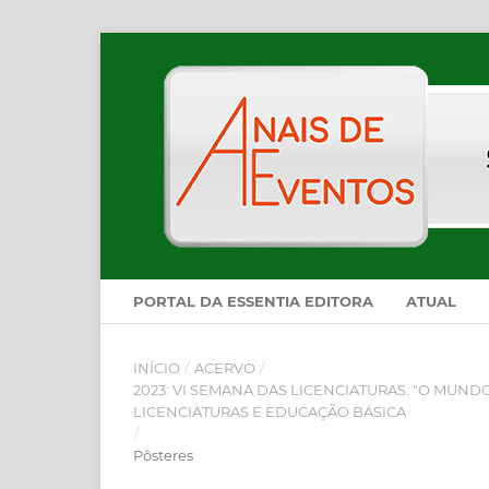
PORTAL DA ESSENTIA EDITORA
ATUAL
INÍCIO
/
ACERVO
/
2023: VI SEMANA DAS LICENCIATURAS: "O MUN
LICENCIATURAS E EDUCAÇÃO BÁSICA
/
Pôsteres