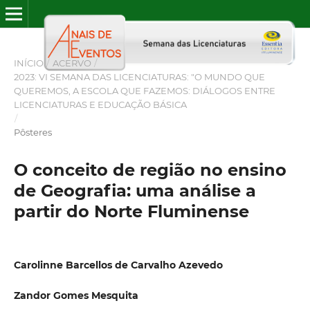
INÍCIO
/
ACERVO
/
2023: VI SEMANA DAS LICENCIATURAS: "O MUNDO QUE
QUEREMOS, A ESCOLA QUE FAZEMOS: DIÁLOGOS ENTRE
LICENCIATURAS E EDUCAÇÃO BÁSICA
/
Pôsteres
O conceito de região no ensino
de Geografia: uma análise a
partir do Norte Fluminense
Carolinne Barcellos de Carvalho Azevedo
Zandor Gomes Mesquita