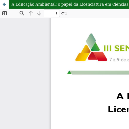
A Educação Ambiental: o papel da Licenciatura em Ciências