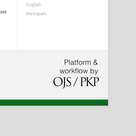
English
ente
Português