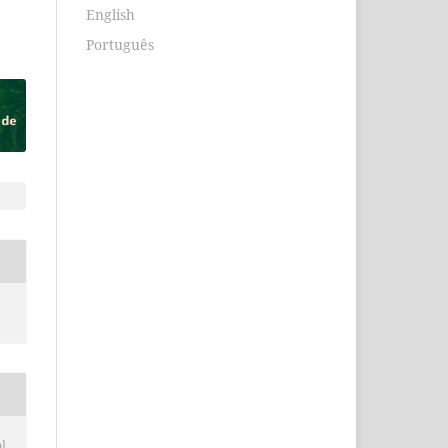
English
Português
l