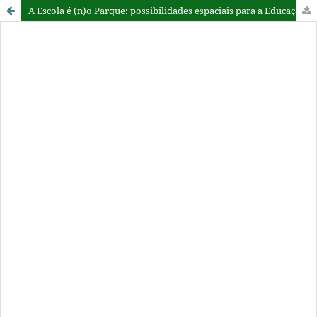
A Escola é (n)o Parque: possibilidades espaciais para a Educação em Macaé/RJ