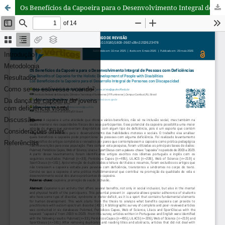
Os Benefícios da Capoeira para o Desenvolvimento Integral de Pessoas com Deficiências