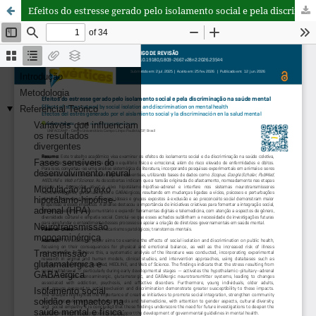
Efeitos do estresse gerado pelo isolamento social e pela discriminação na saúde mental