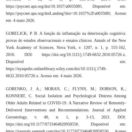
https://psycnet.apa.org/doi/10.1037/a0035081. Disponível em:
https://psycnet.apa.org/doiLanding?doi=10.1037%2Fa0035081. Acesso
em: 4 maio 2026.
GORELICK, P. B. A função da inflamação na deterioração cognitiva:
provas de estudos observacionais e ensaios clínicos. Annals of the New
York Academy of Sciences, Nova York, v. 1207, n. 1, p. 155-162,
2010. DOI: https://doi.org/10.1111/j.1749-6632.2010.05726.x.
Disponível em:
https://nyaspubs.onlinelibrary.wiley.com/doi/10.1111/j.1749-
6632.2010.05726.x. Acesso em: 4 maio 2026.
GORENKO, J. A.; MORAN, C.; FLYNN, M.; DOBSON, K.;
KONNERT, C. Social Isolation and Psychological Distress Among
Older Adults Related to COVID-19: A Narrative Review of Remotely-
Delivered Interventions and Recommendations. Journal of Applied
Gerontology, v. 40, n. 1, p. 3-13, 2021. DOI:
https://doi.org/10.1177/0733464820958550. Disponível em:
https://journals.sagepub.com/doi/10.1177/0733464820958550. Acesso