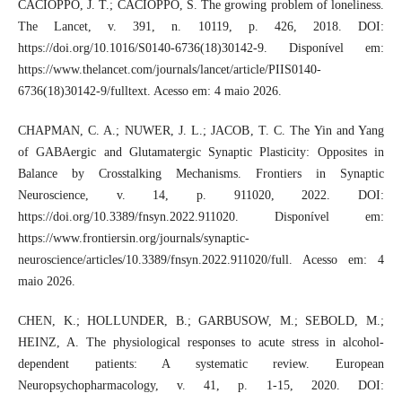
CACIOPPO, J. T.; CACIOPPO, S. The growing problem of loneliness.
The Lancet, v. 391, n. 10119, p. 426, 2018. DOI:
https://doi.org/10.1016/S0140-6736(18)30142-9. Disponível em:
https://www.thelancet.com/journals/lancet/article/PIIS0140-
6736(18)30142-9/fulltext. Acesso em: 4 maio 2026.
CHAPMAN, C. A.; NUWER, J. L.; JACOB, T. C. The Yin and Yang
of GABAergic and Glutamatergic Synaptic Plasticity: Opposites in
Balance by Crosstalking Mechanisms. Frontiers in Synaptic
Neuroscience, v. 14, p. 911020, 2022. DOI:
https://doi.org/10.3389/fnsyn.2022.911020. Disponível em:
https://www.frontiersin.org/journals/synaptic-
neuroscience/articles/10.3389/fnsyn.2022.911020/full. Acesso em: 4
maio 2026.
CHEN, K.; HOLLUNDER, B.; GARBUSOW, M.; SEBOLD, M.;
HEINZ, A. The physiological responses to acute stress in alcohol-
dependent patients: A systematic review. European
Neuropsychopharmacology, v. 41, p. 1-15, 2020. DOI: