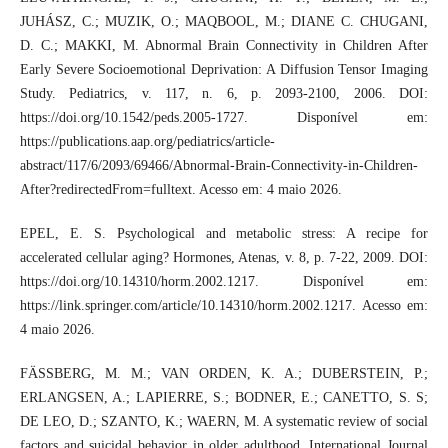
JUHÁSZ, C.; MUZIK, O.; MAQBOOL, M.; DIANE C. CHUGANI,
D. C.; MAKKI, M. Abnormal Brain Connectivity in Children After
Early Severe Socioemotional Deprivation: A Diffusion Tensor Imaging
Study. Pediatrics, v. 117, n. 6, p. 2093-2100, 2006. DOI:
https://doi.org/10.1542/peds.2005-1727. Disponível em:
https://publications.aap.org/pediatrics/article-
abstract/117/6/2093/69466/Abnormal-Brain-Connectivity-in-Children-
After?redirectedFrom=fulltext. Acesso em: 4 maio 2026.
EPEL, E. S. Psychological and metabolic stress: A recipe for
accelerated cellular aging? Hormones, Atenas, v. 8, p. 7-22, 2009. DOI:
https://doi.org/10.14310/horm.2002.1217. Disponível em:
https://link.springer.com/article/10.14310/horm.2002.1217. Acesso em:
4 maio 2026.
FÄSSBERG, M. M.; VAN ORDEN, K. A.; DUBERSTEIN, P.;
ERLANGSEN, A.; LAPIERRE, S.; BODNER, E.; CANETTO, S. S;
DE LEO, D.; SZANTO, K.; WAERN, M. A systematic review of social
factors and suicidal behavior in older adulthood. International Journal