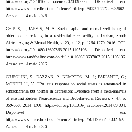
https://doi.org/10.1016/j.euroneuro.2020.09.003. Disponível em:
https://www.sciencedirect.com/science/article/pii/S0924977X20302662.
Acesso em: 4 maio 2026.
CHIPPS, J.; JARVIS, M. A. Social capital and mental well-being of
older people residing in a residential care facility in Durban, South
Africa. Aging & Mental Health, v. 20, n. 12, p. 1264-1270, 2016. DOI:
https://doi.org/10.1080/13607863.2015.1105196. Disponível em:
https://www.tandfonline.com/doi/full/10.1080/13607863.2015.1105196.
Acesso em: 4 maio 2026.
CIUFOLINI, S.; DAZZAN, P.; KEMPTON, M. J.; PARIANTE, C.;
MONDELLI, V. HPA axis response to social stress is attenuated in
schizophrenia but normal in depression: Evidence from a meta-analysis
of existing studies. Neuroscience and Biobehavioral Reviews, v. 47, p.
359-368, 2014. DOI: https://doi.org/10.1016/j.neubiorev.2014.09.004.
Disponível em:
https://www.sciencedirect.com/science/article/pii/S014976341400219X.
Acesso em: 4 maio 2026.