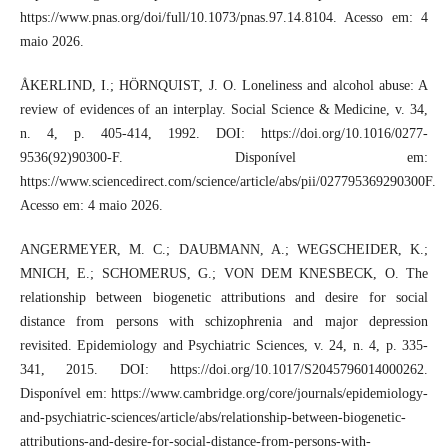
https://www.pnas.org/doi/full/10.1073/pnas.97.14.8104. Acesso em: 4
maio 2026.
ÅKERLIND, I.; HÖRNQUIST, J. O. Loneliness and alcohol abuse: A
review of evidences of an interplay. Social Science & Medicine, v. 34,
n. 4, p. 405-414, 1992. DOI: https://doi.org/10.1016/0277-
9536(92)90300-F. Disponível em:
https://www.sciencedirect.com/science/article/abs/pii/027795369290300F.
Acesso em: 4 maio 2026.
ANGERMEYER, M. C.; DAUBMANN, A.; WEGSCHEIDER, K.;
MNICH, E.; SCHOMERUS, G.; VON DEM KNESBECK, O. The
relationship between biogenetic attributions and desire for social
distance from persons with schizophrenia and major depression
revisited. Epidemiology and Psychiatric Sciences, v. 24, n. 4, p. 335-
341, 2015. DOI: https://doi.org/10.1017/S2045796014000262.
Disponível em: https://www.cambridge.org/core/journals/epidemiology-
and-psychiatric-sciences/article/abs/relationship-between-biogenetic-
attributions-and-desire-for-social-distance-from-persons-with-