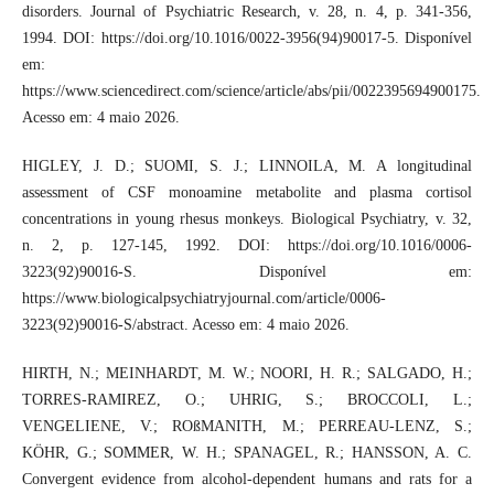
disorders. Journal of Psychiatric Research, v. 28, n. 4, p. 341-356,
1994. DOI: https://doi.org/10.1016/0022-3956(94)90017-5. Disponível
em:
https://www.sciencedirect.com/science/article/abs/pii/0022395694900175.
Acesso em: 4 maio 2026.
HIGLEY, J. D.; SUOMI, S. J.; LINNOILA, M. A longitudinal
assessment of CSF monoamine metabolite and plasma cortisol
concentrations in young rhesus monkeys. Biological Psychiatry, v. 32,
n. 2, p. 127-145, 1992. DOI: https://doi.org/10.1016/0006-
3223(92)90016-S. Disponível em:
https://www.biologicalpsychiatryjournal.com/article/0006-
3223(92)90016-S/abstract. Acesso em: 4 maio 2026.
HIRTH, N.; MEINHARDT, M. W.; NOORI, H. R.; SALGADO, H.;
TORRES-RAMIREZ, O.; UHRIG, S.; BROCCOLI, L.;
VENGELIENE, V.; ROßMANITH, M.; PERREAU-LENZ, S.;
KÖHR, G.; SOMMER, W. H.; SPANAGEL, R.; HANSSON, A. C.
Convergent evidence from alcohol-dependent humans and rats for a