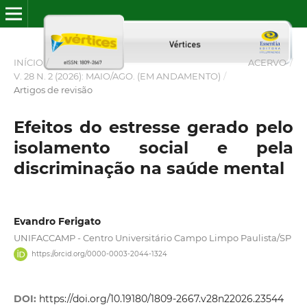
INÍCIO
/
ACERVO
/
V. 28 N. 2 (2026): MAIO/AGO. (EM ANDAMENTO)
/
Artigos de revisão
Efeitos do estresse gerado pelo
isolamento social e pela
discriminação na saúde mental
Evandro Ferigato
UNIFACCAMP - Centro Universitário Campo Limpo Paulista/SP
https://orcid.org/0000-0003-2044-1324
DOI:
https://doi.org/10.19180/1809-2667.v28n22026.23544