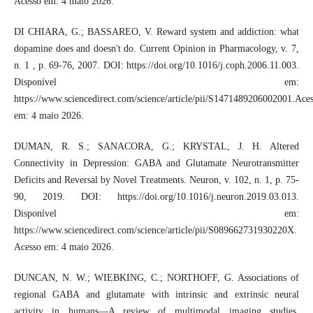
Acesso em: 4 maio 2026.
DI CHIARA, G.; BASSAREO, V. Reward system and addiction: what
dopamine does and doesn't do. Current Opinion in Pharmacology, v. 7,
n. 1 , p. 69-76, 2007. DOI: https://doi.org/10.1016/j.coph.2006.11.003.
Disponível em:
https://www.sciencedirect.com/science/article/pii/S1471489206002001.Ace
em: 4 maio 2026.
DUMAN, R. S.; SANACORA, G.; KRYSTAL, J. H. Altered
Connectivity in Depression: GABA and Glutamate Neurotransmitter
Deficits and Reversal by Novel Treatments. Neuron, v. 102, n. 1, p. 75-
90, 2019. DOI: https://doi.org/10.1016/j.neuron.2019.03.013.
Disponível em:
https://www.sciencedirect.com/science/article/pii/S089662731930220X.
Acesso em: 4 maio 2026.
DUNCAN, N. W.; WIEBKING, C.; NORTHOFF, G. Associations of
regional GABA and glutamate with intrinsic and extrinsic neural
activity in humans—A review of multimodal imaging studies.