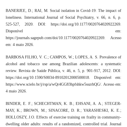
BANERJEE, D.; RAI, M. Social isolation in Covid-19: The impact of
loneliness. International Journal of Social Psychiatry, v. 66, n. 6, p.
525-527, 2020. DOI: https://doi.org/10.1177/0020764020922269.
Disponível em:
https://journals.sagepub.com/doi/10.1177/0020764020922269. Acesso
em: 4 maio 2026.
BARBOSA FILHO, V. C.; CAMPOS, W.; LOPES, A. S. Prevalence of
alcohol and tobacco use among Brazilian adolescents: a systematic
review. Revista de Saúde Pública, v. 46, n. 5, p. 901-917, 2012. DOI:
https://doi.org/10.1590/S0034-89102012000500018. Disponível em:
https://www.scielo.br/j/rsp/a/wQr4GG83hpfshkw5sszrhQG/. Acesso em:
4 maio 2026.
BINDER, E. F.; SCHECHTMAN, K. B.; EHSANI, A. A.; STEGER-
MAY, K.; BROWN, M.; SINACORE, D. R.; YARASHESKI, K. E.;
HOLLOSZY, J.O. Effects of exercise training on frailty in community-
dwelling older adults: results of a randomized, controlled trial. Journal