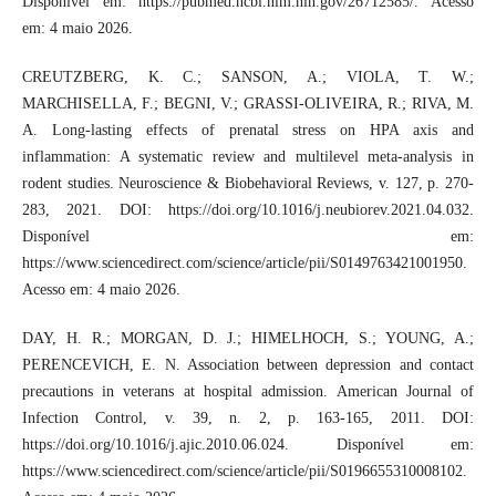
Disponível em: https://pubmed.ncbi.nlm.nih.gov/26712585/. Acesso
em: 4 maio 2026.
CREUTZBERG, K. C.; SANSON, A.; VIOLA, T. W.;
MARCHISELLA, F.; BEGNI, V.; GRASSI-OLIVEIRA, R.; RIVA, M.
A. Long-lasting effects of prenatal stress on HPA axis and
inflammation: A systematic review and multilevel meta-analysis in
rodent studies. Neuroscience & Biobehavioral Reviews, v. 127, p. 270-
283, 2021. DOI: https://doi.org/10.1016/j.neubiorev.2021.04.032.
Disponível em:
https://www.sciencedirect.com/science/article/pii/S0149763421001950.
Acesso em: 4 maio 2026.
DAY, H. R.; MORGAN, D. J.; HIMELHOCH, S.; YOUNG, A.;
PERENCEVICH, E. N. Association between depression and contact
precautions in veterans at hospital admission. American Journal of
Infection Control, v. 39, n. 2, p. 163-165, 2011. DOI:
https://doi.org/10.1016/j.ajic.2010.06.024. Disponível em:
https://www.sciencedirect.com/science/article/pii/S0196655310008102.