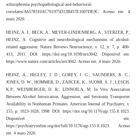
schizophrenia-psychopathological-and-behavioral-
correlates/A6578310AC761975D13B457E1607DE9C. Acesso em: 4
maio 2026.
HEINZ, A. J.; BECK, A.; MEYER-LINDENBERG, A.; STERZER, P.;
HEINZ, A. Cognitive and neurobiological mechanisms of alcohol-
related aggression. Nature Reviews Neuroscience, v. 12, n. 7, p. 400-
413, 2011. DOI: https://doi.org/10.1038/nrn3042. Disponível em:
https://www.nature.com/articles/nrn3042. Acesso em: 4 maio 2026.
HEINZ, A.; HIGLEY, J. D.; GOREY, J. G.; SAUNDERS, R. C.;
JONES, D. W.; HOMMER, D.; ZAJICEK, K.; SUOMI, S. J.; LESCH,
K.P.; WEINBERGER, D. R.; LINNOILA, M. In Vivo Association
Between Alcohol Intoxication, Aggression, and Serotonin Transporter
Availability in Nonhuman Primates. American Journal of Psychiatry, v.
155, p. 1023-1028, 1998. DOI: https://doi.org/10.1176/ajp.155.8.1023.
Disponível em:
https://psychiatryonline.org/doi/full/10.1176/ajp.155.8.1023. Acesso
em: 4 maio 2026.