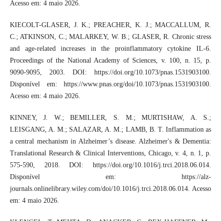
Acesso em: 4 maio 2026.
KIECOLT-GLASER, J. K.; PREACHER, K. J.; MACCALLUM, R.
C.; ATKINSON, C.; MALARKEY, W. B.; GLASER, R. Chronic stress
and age-related increases in the proinflammatory cytokine IL-6.
Proceedings of the National Academy of Sciences, v. 100, n. 15, p.
9090-9095, 2003. DOI: https://doi.org/10.1073/pnas.1531903100.
Disponível em: https://www.pnas.org/doi/10.1073/pnas.1531903100.
Acesso em: 4 maio 2026.
KINNEY, J. W.; BEMILLER, S. M.; MURTISHAW, A. S.;
LEISGANG, A. M.; SALAZAR, A. M.; LAMB, B. T. Inflammation as
a central mechanism in Alzheimer’s disease. Alzheimer's & Dementia:
Translational Research & Clinical Interventions, Chicago, v. 4, n. 1, p.
575-590, 2018. DOI: https://doi.org/10.1016/j.trci.2018.06.014.
Disponível em: https://alz-
journals.onlinelibrary.wiley.com/doi/10.1016/j.trci.2018.06.014. Acesso
em: 4 maio 2026.