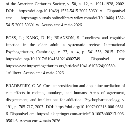
of the American Geriatrics Society, v. 50, n. 12, p. 1921-1928, 2002.
DOI: https://doi.org/10.1046/j.1532-5415.2002.50601.x. Disponível
em: https://agsjournals.onlinelibrary.wiley.com/doi/10.1046/j.1532-
5415.2002.50601.x/. Acesso em: 4 maio 2026.
BOSS, L.; KANG, D.-H.; BRANSON, S. Loneliness and cognitive
function in the older adult: a systematic review. International
Psychogeriatrics, Cambridge, v. 27, n. 4, p. 541-553, 2015. DOI:
https://doi.org/10.1017/S1041610214002749. Disponível em:
https://www.intpsychogeriatrics.org/article/S1041-6102(24)00530-
1/fulltext. Acesso em: 4 maio 2026.
BRADBERRY, C. W. Cocaine sensitization and dopamine mediation of
cue effects in rodents, monkeys, and humans: Areas of agreement,
disagreement, and implications for addiction. Psychopharmacology, v.
191, p. 705-717, 2007. DOI: https://doi.org/10.1007/s00213-006-0561-
6. Disponível em: https://link.springer.com/article/10.1007/s00213-006-
0561-6. Acesso em: 4 maio 2026.