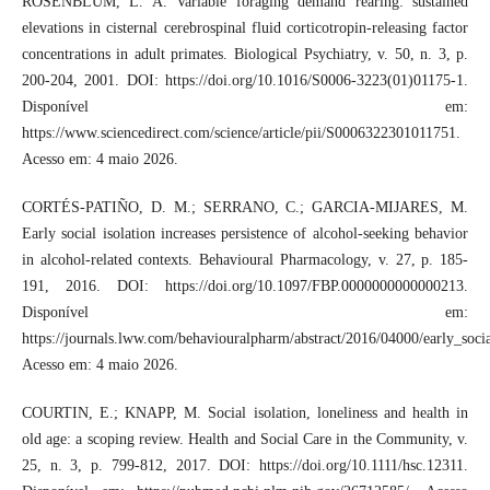
ROSENBLUM, L. A. Variable foraging demand rearing: sustained
elevations in cisternal cerebrospinal fluid corticotropin-releasing factor
concentrations in adult primates. Biological Psychiatry, v. 50, n. 3, p.
200-204, 2001. DOI: https://doi.org/10.1016/S0006-3223(01)01175-1.
Disponível em:
https://www.sciencedirect.com/science/article/pii/S0006322301011751.
Acesso em: 4 maio 2026.
CORTÉS-PATIÑO, D. M.; SERRANO, C.; GARCIA-MIJARES, M.
Early social isolation increases persistence of alcohol-seeking behavior
in alcohol-related contexts. Behavioural Pharmacology, v. 27, p. 185-
191, 2016. DOI: https://doi.org/10.1097/FBP.0000000000000213.
Disponível em:
https://journals.lww.com/behaviouralpharm/abstract/2016/04000/early_socia
Acesso em: 4 maio 2026.
COURTIN, E.; KNAPP, M. Social isolation, loneliness and health in
old age: a scoping review. Health and Social Care in the Community, v.
25, n. 3, p. 799-812, 2017. DOI: https://doi.org/10.1111/hsc.12311.