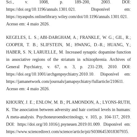
Sci., v. 1008, p. 189-200, 2003. DOI:
https://doi.org/10.1196/annals.1301.021. Disponível em:
https://nyaspubs.onlinelibrary.wiley.com/doi/10.1196/annals.1301.021.
Acesso em: 4 maio 2026.
KEGELES, L. S.; ABI-DARGHAM, A.; FRANKLE, W. G.; GIL, R.;
COOPER, T. B.; SLIFSTEIN, M.; HWANG, D.-R.; HUANG, Y.;
HABER, S. N; LARUELLE, M. Increased synaptic dopamine function
in associative regions of the striatum in schizophrenia. Archives of
General Psychiatry, v. 67, n. 3, p. 231-239, 2010. DOI:
https://doi.org/10.1001/archgenpsychiatry.2010.10. Disponível em:
https://jamanetwork.com/journals/jamapsychiatry/fullarticle/210611.
Acesso em: 4 maio 2026.
KHOURY, J. E.; ENLOW, M. B.; PLAMONDON, A.; LYONS-RUTH,
K. The association between adversity and hair cortisol levels in humans:
A meta-analysis. Psychoneuroendocrinology, v. 103, p. 104-117, 2019.
DOI: https://doi.org/10.1016/j.psyneuen.2019.01.009. Disponível em:
https://www.sciencedirect.com/science/article/pii/S0306453018307935.