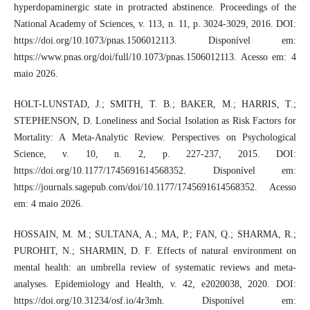
hyperdopaminergic state in protracted abstinence. Proceedings of the
National Academy of Sciences, v. 113, n. 11, p. 3024-3029, 2016. DOI:
https://doi.org/10.1073/pnas.1506012113. Disponível em:
https://www.pnas.org/doi/full/10.1073/pnas.1506012113. Acesso em: 4
maio 2026.
HOLT-LUNSTAD, J.; SMITH, T. B.; BAKER, M.; HARRIS, T.;
STEPHENSON, D. Loneliness and Social Isolation as Risk Factors for
Mortality: A Meta-Analytic Review. Perspectives on Psychological
Science, v. 10, n. 2, p. 227-237, 2015. DOI:
https://doi.org/10.1177/1745691614568352. Disponível em:
https://journals.sagepub.com/doi/10.1177/1745691614568352. Acesso
em: 4 maio 2026.
HOSSAIN, M. M.; SULTANA, A.; MA, P.; FAN, Q.; SHARMA, R.;
PUROHIT, N.; SHARMIN, D. F. Effects of natural environment on
mental health: an umbrella review of systematic reviews and meta-
analyses. Epidemiology and Health, v. 42, e2020038, 2020. DOI:
https://doi.org/10.31234/osf.io/4r3mh. Disponível em: