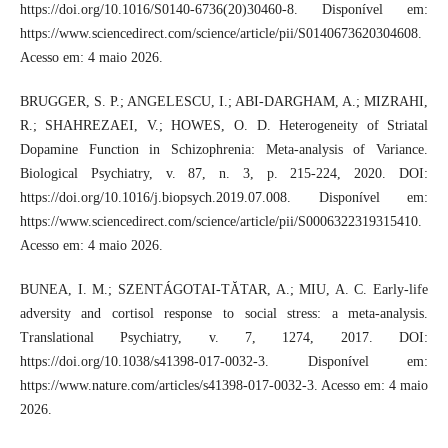
https://doi.org/10.1016/S0140-6736(20)30460-8. Disponível em:
https://www.sciencedirect.com/science/article/pii/S0140673620304608.
Acesso em: 4 maio 2026.
BRUGGER, S. P.; ANGELESCU, I.; ABI-DARGHAM, A.; MIZRAHI,
R.; SHAHREZAEI, V.; HOWES, O. D. Heterogeneity of Striatal
Dopamine Function in Schizophrenia: Meta-analysis of Variance.
Biological Psychiatry, v. 87, n. 3, p. 215-224, 2020. DOI:
https://doi.org/10.1016/j.biopsych.2019.07.008. Disponível em:
https://www.sciencedirect.com/science/article/pii/S0006322319315410.
Acesso em: 4 maio 2026.
BUNEA, I. M.; SZENTÁGOTAI-TĂTAR, A.; MIU, A. C. Early-life
adversity and cortisol response to social stress: a meta-analysis.
Translational Psychiatry, v. 7, 1274, 2017. DOI:
https://doi.org/10.1038/s41398-017-0032-3. Disponível em:
https://www.nature.com/articles/s41398-017-0032-3. Acesso em: 4 maio
2026.