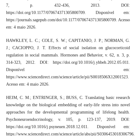
7, p. 432-436, 2013. DOI:
https://doi.org/10.1177/070674371305800709. Disponível em:
https://journals.sagepub.com/doi/10.1177/070674371305800709. Acesso
em: 4 maio 2026.
HAWKLEY, L. C.; COLE, S. W.; CAPITANIO, J. P.; NORMAN, G.
J.; CACIOPPO, J. T. Effects of social isolation on glucocorticoid
regulation in social mammals. Hormones and Behavior, v. 62, n. 3, p.
314-323, 2012. DOI: https://doi.org/10.1016/j.yhbeh.2012.05.011.
Disponível em:
https://www.sciencedirect.com/science/article/pii/S0018506X12001523.
Acesso em: 4 maio 2026.
HEIM, C. M.; ENTRINGER, S.; BUSS, C. Translating basic research
knowledge on the biological embedding of early-life stress into novel
approaches for the developmental programming of lifelong health.
Psychoneuroendocrinology, v. 105, p. 123-137, 2019. DOI:
https://doi.org/10.1016/j.psyneuen.2018.12.011. Disponível em:
https://www.sciencedirect.com/science/article/abs/pii/S0306453018306796.