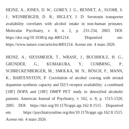
HEINZ, A.; JONES, D. W.; GOREY, J. G.; BENNET, A.; SUOMI, S.
J.; WEINBERGER, D. R.; HIGLEY, J. D. Serotonin transporter
availability correlates with alcohol intake in non-human primates.
Molecular Psychiatry, v. 8, n. 2, p. 231-234, 2003. DOI:
https://doi.org/10.1038/sj.mp.4001214. Disponível em:
https://www.nature.com/articles/4001214. Acesso em: 4 maio 2026.
HEINZ, A.; SIESSMEIER, T.; WRASE, J.; BUCHHOLZ, H. G.;
GRÜNDER, G.; KUMAKURA, Y.; CUMMING, P.;
SCHRECKENBERGER, M.; SMOLKA, M. N.; RÖSCH, F.; MANN,
K.; BARTENSTEIN, P. Correlation of alcohol craving with striatal
dopamine synthesis capacity and D2/3 receptor availability: a combined
[18F] DOPA and [18F] DMFP PET study in detoxified alcoholic
patients. American Journal of Psychiatry, v. 162, n. 8, p. 1515-1520,
2005. DOI: https://doi.org/10.1176/appi.ajp.162.8.1515. Disponível
em: https://psychiatryonline.org/doi/10.1176/appi.ajp.162.8.1515.
Acesso em: 4 maio 2026.