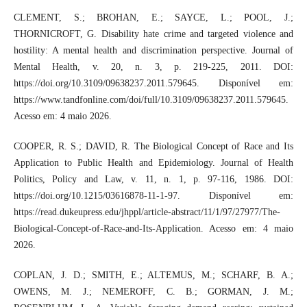
CLEMENT, S.; BROHAN, E.; SAYCE, L.; POOL, J.;
THORNICROFT, G. Disability hate crime and targeted violence and
hostility: A mental health and discrimination perspective. Journal of
Mental Health, v. 20, n. 3, p. 219-225, 2011. DOI:
https://doi.org/10.3109/09638237.2011.579645. Disponível em:
https://www.tandfonline.com/doi/full/10.3109/09638237.2011.579645.
Acesso em: 4 maio 2026.
COOPER, R. S.; DAVID, R. The Biological Concept of Race and Its
Application to Public Health and Epidemiology. Journal of Health
Politics, Policy and Law, v. 11, n. 1, p. 97-116, 1986. DOI:
https://doi.org/10.1215/03616878-11-1-97. Disponível em:
https://read.dukeupress.edu/jhppl/article-abstract/11/1/97/27977/The-
Biological-Concept-of-Race-and-Its-Application. Acesso em: 4 maio
2026.
COPLAN, J. D.; SMITH, E.; ALTEMUS, M.; SCHARF, B. A.;
OWENS, M. J.; NEMEROFF, C. B.; GORMAN, J. M.;