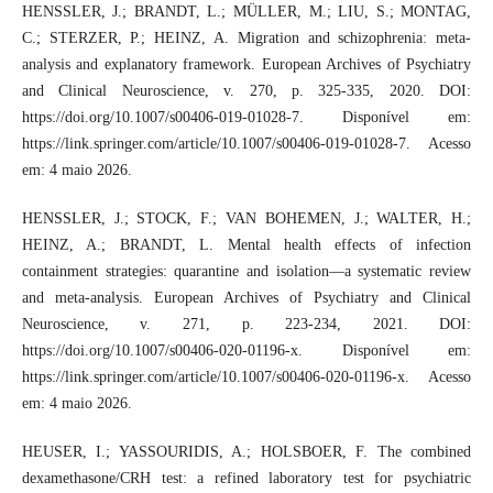
HENSSLER, J.; BRANDT, L.; MÜLLER, M.; LIU, S.; MONTAG,
C.; STERZER, P.; HEINZ, A. Migration and schizophrenia: meta-
analysis and explanatory framework. European Archives of Psychiatry
and Clinical Neuroscience, v. 270, p. 325-335, 2020. DOI:
https://doi.org/10.1007/s00406-019-01028-7. Disponível em:
https://link.springer.com/article/10.1007/s00406-019-01028-7. Acesso
em: 4 maio 2026.
HENSSLER, J.; STOCK, F.; VAN BOHEMEN, J.; WALTER, H.;
HEINZ, A.; BRANDT, L. Mental health effects of infection
containment strategies: quarantine and isolation—a systematic review
and meta-analysis. European Archives of Psychiatry and Clinical
Neuroscience, v. 271, p. 223-234, 2021. DOI:
https://doi.org/10.1007/s00406-020-01196-x. Disponível em:
https://link.springer.com/article/10.1007/s00406-020-01196-x. Acesso
em: 4 maio 2026.
HEUSER, I.; YASSOURIDIS, A.; HOLSBOER, F. The combined
dexamethasone/CRH test: a refined laboratory test for psychiatric