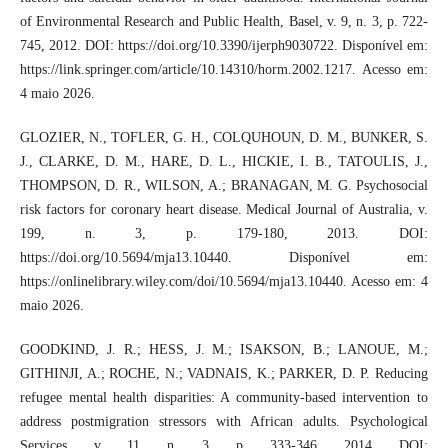
of Environmental Research and Public Health, Basel, v. 9, n. 3, p. 722-
745, 2012. DOI: https://doi.org/10.3390/ijerph9030722. Disponível em:
https://link.springer.com/article/10.14310/horm.2002.1217. Acesso em:
4 maio 2026.
GLOZIER, N., TOFLER, G. H., COLQUHOUN, D. M., BUNKER, S.
J., CLARKE, D. M., HARE, D. L., HICKIE, I. B., TATOULIS, J.,
THOMPSON, D. R., WILSON, A.; BRANAGAN, M. G. Psychosocial
risk factors for coronary heart disease. Medical Journal of Australia, v.
199, n. 3, p. 179-180, 2013. DOI:
https://doi.org/10.5694/mja13.10440. Disponível em:
https://onlinelibrary.wiley.com/doi/10.5694/mja13.10440. Acesso em: 4
maio 2026.
GOODKIND, J. R.; HESS, J. M.; ISAKSON, B.; LANOUE, M.;
GITHINJI, A.; ROCHE, N.; VADNAIS, K.; PARKER, D. P. Reducing
refugee mental health disparities: A community-based intervention to
address postmigration stressors with African adults. Psychological
Services, v. 11, n. 3, p. 333-346, 2014. DOI: