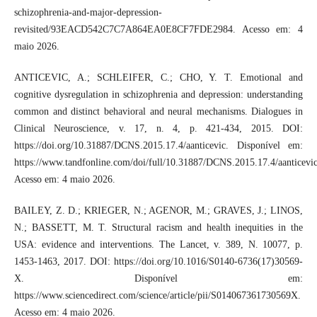
schizophrenia-and-major-depression-
revisited/93EACD542C7C7A864EA0E8CF7FDE2984. Acesso em: 4
maio 2026.
ANTICEVIC, A.; SCHLEIFER, C.; CHO, Y. T. Emotional and
cognitive dysregulation in schizophrenia and depression: understanding
common and distinct behavioral and neural mechanisms. Dialogues in
Clinical Neuroscience, v. 17, n. 4, p. 421-434, 2015. DOI:
https://doi.org/10.31887/DCNS.2015.17.4/aanticevic. Disponível em:
https://www.tandfonline.com/doi/full/10.31887/DCNS.2015.17.4/aanticevic
Acesso em: 4 maio 2026.
BAILEY, Z. D.; KRIEGER, N.; AGENOR, M.; GRAVES, J.; LINOS,
N.; BASSETT, M. T. Structural racism and health inequities in the
USA: evidence and interventions. The Lancet, v. 389, N. 10077, p.
1453-1463, 2017. DOI: https://doi.org/10.1016/S0140-6736(17)30569-
X. Disponível em:
https://www.sciencedirect.com/science/article/pii/S014067361730569X.
Acesso em: 4 maio 2026.