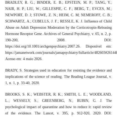
BRADLEY, R. G.; BINDER, E. B.; EPSTEIN, M. P.; TANG, Y.;
NAIR, H. P.; LIU, W.; GILLESPIE, C. F.; BERG, T.; EVCES, M.;
NEWPORT, D. J; STOWE, Z. N.; HEIM, C. M; NEMEROFF, C. B.;
SCHWARTZ, A.; CUBELLS, J. F.; RESSLE, K. J. Influence of Child
Abuse on Adult Depression Moderation by the Corticotropin-Releasing
Hormone Receptor Gene. Archives of General Psychiatry, v. 65, n. 2, p.
190-200, 2008. DOI:
https://doi.org/10.1001/archgenpsychiatry.2007.26. Disponível em:
https://jamanetwork.com/journals/jamapsychiatry/fullarticle/482603#26144
Acesso em: 4 maio 2026.
BRADY, S. Strategies used in education for resisting the evidence and
implications of the science of reading. The Reading League Journal, v.
1, n. 1, p. 33-40, 2020.
BROOKS, S. K.; WEBSTER, R. K.; SMITH, L. E.; WOODLAND,
L.; WESSELY, S.; GREENBERG, N.; RUBIN, G. J. The
psychological impact of quarantine and how to reduce it: rapid review
of the evidence. The Lancet, v. 395, p. 912-920, 2020. DOI: