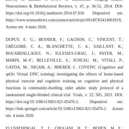
Neuroscience & Biobehavioral Reviews, v. 47, p. 36-52, 2014. DOI:
https://doi.org/10.1016/j.neubiorev.2014.07.016. Disponível em:
https://www.sciencedirect.com/science/article/pii/S014976341400181X.
Acesso em: 4 maio 2026.
DUPUY, E. G.; BESNIER, F.; GAGNON, C.; VINCENT, T.;
GRÉGOIRE, C. A.; BLANCHETTE, C. A.; SAILLANT, K.;
BOUABDALLAOUI, N.; IGLESIES-GRAU, J.; PAYER, M.;
MARIN, M.-F.; BELLEVILLE, S.; JUNEAU, M.; VITALI, P.;
GAYDA, M.; NIGAM, A.; BHERER, L. COVEPIC (Cognitive and
spOrt Virtual EPIC training) investigating the effects of home-based
physical exercise and cognitive training on cognitive and physical
functions in community-dwelling older adults: study protocol of a
randomized single-blinded clinical trial. Trials, v. 22, 505, 2021. DOI:
https://doi.org/10.1186/s13063-021-05476-2. Disponível em:
https://link.springer.com/article/10.1186/s13063-021-05476-2. Acesso
em: 4 maio 2026.
ELUVATHINGAL, T. J.; CHUGANI, H. T.; BEHEN, M. E.;