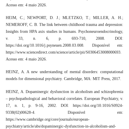
Acesso em: 4 maio 2026.
HEIM, C.; NEWPORT, D. J.; MLETZKO, T.; MILLER, A. H.;
NEMEROFF, C. B. The link between childhood trauma and depression:
Insights from HPA axis studies in humans. Psychoneuroendocrinology,
v. 33, n. 6, p. 693-710, 2008. DOI:
https://doi.org/10.1016/j.psyneuen.2008.03.008. Disponível em:
https://www.sciencedirect.com/science/article/pii/S0306453008000693.
Acesso em: 4 maio 2026.
HEINZ, A. A new understanding of mental disorders: computational
models for dimensional psychiatry. Cambridge, MA: MIT Press, 2017.
HEINZ, A. Dopaminergic dysfunction in alcoholism and schizophrenia
– psychopathological and behavioral correlates. European Psychiatry, v.
17, n. 1, p. 9-16, 2002. DOI: https://doi.org/10.1016/S0924-
9338(02)00628-4. Disponível em:
https://www.cambridge.org/core/journals/european-
psychiatry/article/abs/dopaminergic-dysfunction-in-alcoholism-and-