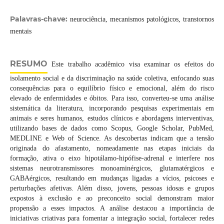
Palavras-chave:
neurociência, mecanismos patológicos, transtornos
mentais
RESUMO
Este trabalho acadêmico visa examinar os efeitos do
isolamento social e da discriminação na saúde coletiva, enfocando suas
consequências para o equilíbrio físico e emocional, além do risco
elevado de enfermidades e óbitos. Para isso, converteu-se uma análise
sistemática da literatura, incorporando pesquisas experimentais em
animais e seres humanos, estudos clínicos e abordagens interventivas,
utilizando bases de dados como Scopus, Google Scholar, PubMed,
MEDLINE e Web of Science. As descobertas indicam que a tensão
originada do afastamento, nomeadamente nas etapas iniciais da
formação, ativa o eixo hipotálamo-hipófise-adrenal e interfere nos
sistemas neurotransmissores monoaminérgicos, glutamatérgicos e
GABAérgicos, resultando em mudanças ligadas a vícios, psicoses e
perturbações afetivas. Além disso, jovens, pessoas idosas e grupos
expostos à exclusão e ao preconceito social demonstram maior
propensão a esses impactos. A análise destacou a importância de
iniciativas criativas para fomentar a integração social, fortalecer redes