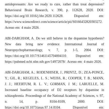
antidepressants: Are we ready to cure, rather than treat depression?
Behavioural Brain Research, v. 390, p. 112628, 2020. DOI:
https://doi.org/10.1016/j.bbr.2020.112628. Disponível em:
https://www.sciencedirect.com/science/article/pii/S0166432820303272.
Acesso em: 4 maio 2026.
ABI-DARGHAM, A. Do we still believe in the dopamine hypothesis?
New data bring new evidence. International Journal of
Neuropsychopharmacology, v. 7, p. 1-5, 2004. DOI:
https://doi.org/10.1017/S1461145704004110. Disponível em:
https://pubmed.ncbi.nlm.nih.gov/14972078/. Acesso em: 4 maio 2026.
ABI-DARGHAM, A.; RODENHISER, J.; PRINTZ, D.; ZEA-PONCE,
Y.; GIL, R.; KEGELES, L. S.; WEISS, R.; COOPER, T. B.; MANN,
J. J.; HEERTUM, R. L. V.; GORMAN, J. M.; LARUELLE, M.
Increased baseline occupancy of D2 receptors by dopamine in
schizophrenia. Proceedings of the National Academy of Sciences, v. 97,
n. 14, p. 8104-8109, 2000. DOI:
https://doi.org/10.1073/pnas.97.14.8104. Disponível em: