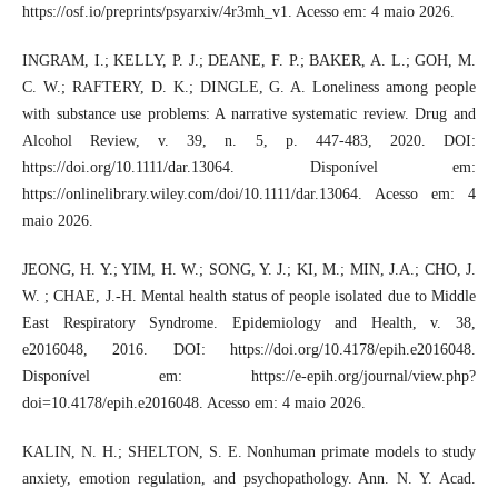
https://osf.io/preprints/psyarxiv/4r3mh_v1. Acesso em: 4 maio 2026.
INGRAM, I.; KELLY, P. J.; DEANE, F. P.; BAKER, A. L.; GOH, M.
C. W.; RAFTERY, D. K.; DINGLE, G. A. Loneliness among people
with substance use problems: A narrative systematic review. Drug and
Alcohol Review, v. 39, n. 5, p. 447-483, 2020. DOI:
https://doi.org/10.1111/dar.13064. Disponível em:
https://onlinelibrary.wiley.com/doi/10.1111/dar.13064. Acesso em: 4
maio 2026.
JEONG, H. Y.; YIM, H. W.; SONG, Y. J.; KI, M.; MIN, J.A.; CHO, J.
W. ; CHAE, J.-H. Mental health status of people isolated due to Middle
East Respiratory Syndrome. Epidemiology and Health, v. 38,
e2016048, 2016. DOI: https://doi.org/10.4178/epih.e2016048.
Disponível em: https://e-epih.org/journal/view.php?
doi=10.4178/epih.e2016048. Acesso em: 4 maio 2026.
KALIN, N. H.; SHELTON, S. E. Nonhuman primate models to study
anxiety, emotion regulation, and psychopathology. Ann. N. Y. Acad.