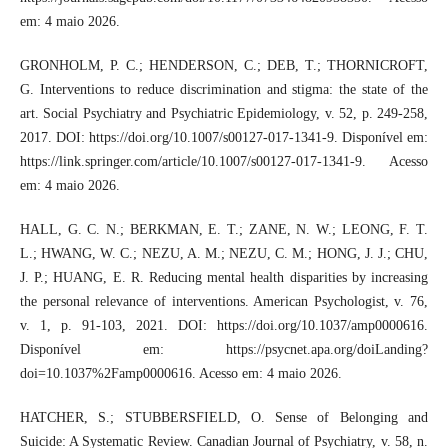
em: 4 maio 2026.
GRONHOLM, P. C.; HENDERSON, C.; DEB, T.; THORNICROFT,
G. Interventions to reduce discrimination and stigma: the state of the
art. Social Psychiatry and Psychiatric Epidemiology, v. 52, p. 249-258,
2017. DOI: https://doi.org/10.1007/s00127-017-1341-9. Disponível em:
https://link.springer.com/article/10.1007/s00127-017-1341-9. Acesso
em: 4 maio 2026.
HALL, G. C. N.; BERKMAN, E. T.; ZANE, N. W.; LEONG, F. T.
L.; HWANG, W. C.; NEZU, A. M.; NEZU, C. M.; HONG, J. J.; CHU,
J. P.; HUANG, E. R. Reducing mental health disparities by increasing
the personal relevance of interventions. American Psychologist, v. 76,
v. 1, p. 91-103, 2021. DOI: https://doi.org/10.1037/amp0000616.
Disponível em: https://psycnet.apa.org/doiLanding?
doi=10.1037%2Famp0000616. Acesso em: 4 maio 2026.
HATCHER, S.; STUBBERSFIELD, O. Sense of Belonging and
Suicide: A Systematic Review. Canadian Journal of Psychiatry, v. 58, n.