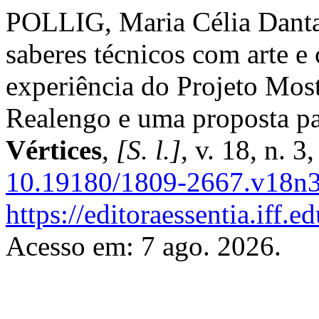
POLLIG, Maria Célia Danta
saberes técnicos com arte e c
experiência do Projeto Mos
Realengo e uma proposta p
Vértices
,
[S. l.]
, v. 18, n. 
10.19180/1809-2667.v18n
https://editoraessentia.iff.
Acesso em: 7 ago. 2026.