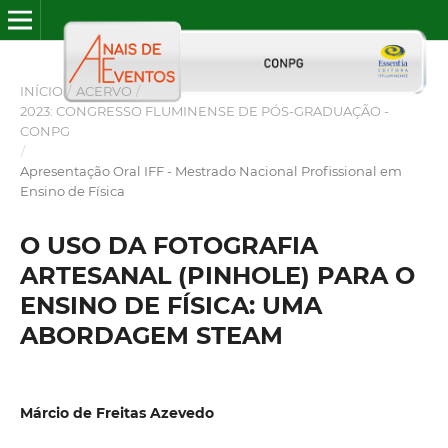
INÍCIO
/
ACERVO
/
2023: CONGRESSO FLUMINENSE DE PÓS-GRADUAÇÃO -
CONPG
/
Apresentação Oral IFF - Mestrado Nacional Profissional em
Ensino de Física
O USO DA FOTOGRAFIA
ARTESANAL (PINHOLE) PARA O
ENSINO DE FÍSICA: UMA
ABORDAGEM STEAM
Márcio de Freitas Azevedo