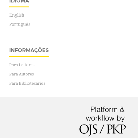
IDIOMA
English
Português
INFORMAÇÕES
Para Leitores
Para Autores
Para Bibliotecários