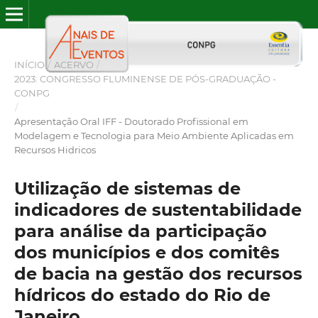
INÍCIO
/
ACERVO
/
2023: CONGRESSO FLUMINENSE DE PÓS-GRADUAÇÃO -
CONPG
/
Apresentação Oral IFF - Doutorado Profissional em
Modelagem e Tecnologia para Meio Ambiente Aplicadas em
Recursos Hidricos
Utilização de sistemas de
indicadores de sustentabilidade
para análise da participação
dos municípios e dos comitês
de bacia na gestão dos recursos
hídricos do estado do Rio de
Janeiro