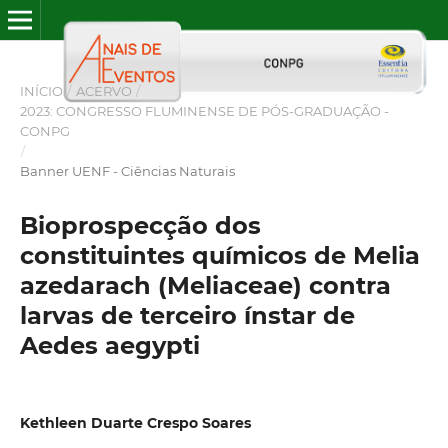
INÍCIO
/
ACERVO
/
2023: CONGRESSO FLUMINENSE DE PÓS-GRADUAÇÃO -
CONPG
/
Banner UENF - Ciências Naturais
Bioprospecção dos
constituintes químicos de Melia
azedarach (Meliaceae) contra
larvas de terceiro ínstar de
Aedes aegypti
Kethleen Duarte Crespo Soares