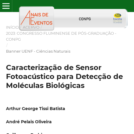
INÍCIO
/
ACERVO
/
2023: CONGRESSO FLUMINENSE DE PÓS-GRADUAÇÃO -
CONPG
/
Banner UENF - Ciências Naturais
Caracterização de Sensor
Fotoacústico para Detecção de
Moléculas Biológicas
Arthur George Tissi Batista
André Pelais Oliveira