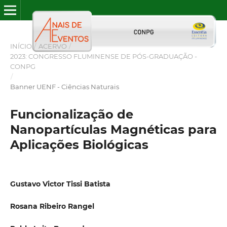
INÍCIO
/
ACERVO
/
2023: CONGRESSO FLUMINENSE DE PÓS-GRADUAÇÃO -
CONPG
/
Banner UENF - Ciências Naturais
Funcionalização de
Nanopartículas Magnéticas para
Aplicações Biológicas
Gustavo Victor Tissi Batista
Rosana Ribeiro Rangel