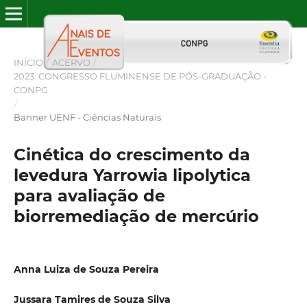
INÍCIO
/
ACERVO
/
2023: CONGRESSO FLUMINENSE DE PÓS-GRADUAÇÃO -
CONPG
/
Banner UENF - Ciências Naturais
Cinética do crescimento da
levedura Yarrowia lipolytica
para avaliação de
biorremediação de mercúrio
Anna Luiza de Souza Pereira
Jussara Tamires de Souza Silva