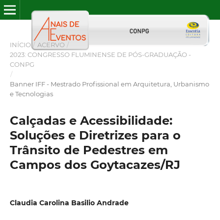
INÍCIO
/
ACERVO
/
2023: CONGRESSO FLUMINENSE DE PÓS-GRADUAÇÃO -
CONPG
/
Banner IFF - Mestrado Profissional em Arquitetura, Urbanismo
e Tecnologias
Calçadas e Acessibilidade:
Soluções e Diretrizes para o
Trânsito de Pedestres em
Campos dos Goytacazes/RJ
Claudia Carolina Basilio Andrade