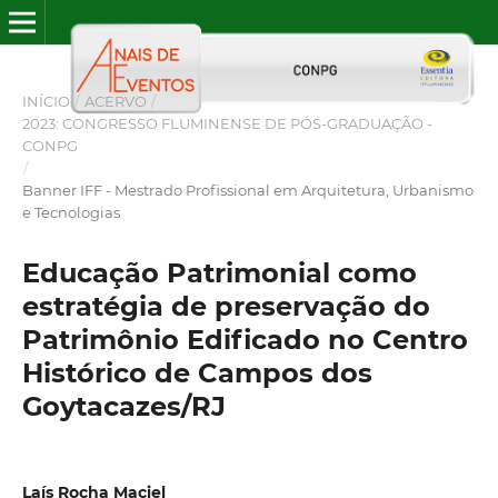
INÍCIO
/
ACERVO
/
2023: CONGRESSO FLUMINENSE DE PÓS-GRADUAÇÃO -
CONPG
/
Banner IFF - Mestrado Profissional em Arquitetura, Urbanismo
e Tecnologias
Educação Patrimonial como
estratégia de preservação do
Patrimônio Edificado no Centro
Histórico de Campos dos
Goytacazes/RJ
Laís Rocha Maciel