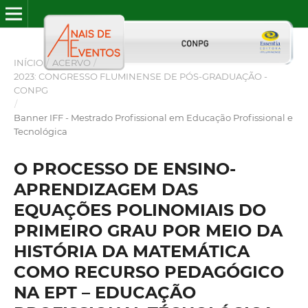
INÍCIO
/
ACERVO
/
2023: CONGRESSO FLUMINENSE DE PÓS-GRADUAÇÃO -
CONPG
/
Banner IFF - Mestrado Profissional em Educação Profissional e
Tecnológica
O PROCESSO DE ENSINO-
APRENDIZAGEM DAS
EQUAÇÕES POLINOMIAIS DO
PRIMEIRO GRAU POR MEIO DA
HISTÓRIA DA MATEMÁTICA
COMO RECURSO PEDAGÓGICO
NA EPT – EDUCAÇÃO