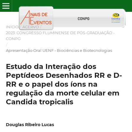
INÍCIO
/
ACERVO
/
2023: CONGRESSO FLUMINENSE DE PÓS-GRADUAÇÃO -
CONPG
/
Apresentação Oral UENF - Biociências e Biotecnologias
Estudo da Interação dos
Peptídeos Desenhados RR e D-
RR e o papel dos íons na
regulação da morte celular em
Candida tropicalis
Douglas Ribeiro Lucas