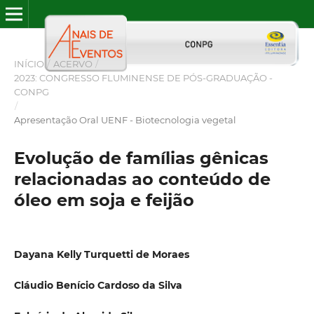
INÍCIO
/
ACERVO
/
2023: CONGRESSO FLUMINENSE DE PÓS-GRADUAÇÃO -
CONPG
/
Apresentação Oral UENF - Biotecnologia vegetal
Evolução de famílias gênicas
relacionadas ao conteúdo de
óleo em soja e feijão
Dayana Kelly Turquetti de Moraes
Cláudio Benício Cardoso da Silva