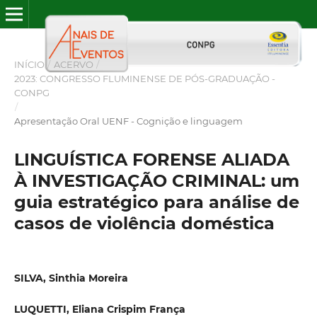
INÍCIO
/
ACERVO
/
2023: CONGRESSO FLUMINENSE DE PÓS-GRADUAÇÃO -
CONPG
/
Apresentação Oral UENF - Cognição e linguagem
LINGUÍSTICA FORENSE ALIADA
À INVESTIGAÇÃO CRIMINAL: um
guia estratégico para análise de
casos de violência doméstica
SILVA, Sinthia Moreira
LUQUETTI, Eliana Crispim França