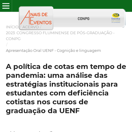
INÍCIO
/
ACERVO
/
2023: CONGRESSO FLUMINENSE DE PÓS-GRADUAÇÃO -
CONPG
/
Apresentação Oral UENF - Cognição e linguagem
A política de cotas em tempo de
pandemia: uma análise das
estratégias institucionais para
estudantes com deficiência
cotistas nos cursos de
graduação da UENF