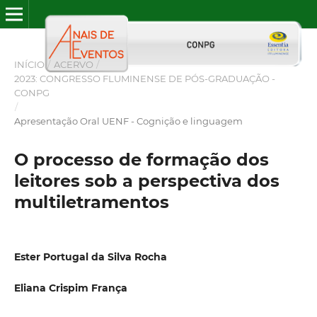
INÍCIO
/
ACERVO
/
2023: CONGRESSO FLUMINENSE DE PÓS-GRADUAÇÃO -
CONPG
/
Apresentação Oral UENF - Cognição e linguagem
O processo de formação dos
leitores sob a perspectiva dos
multiletramentos
Ester Portugal da Silva Rocha
Eliana Crispim França