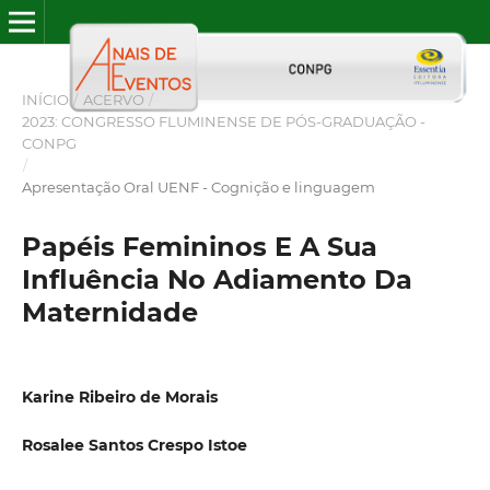
INÍCIO
/
ACERVO
/
2023: CONGRESSO FLUMINENSE DE PÓS-GRADUAÇÃO -
CONPG
/
Apresentação Oral UENF - Cognição e linguagem
Papéis Femininos E A Sua
Influência No Adiamento Da
Maternidade
Karine Ribeiro de Morais
Rosalee Santos Crespo Istoe