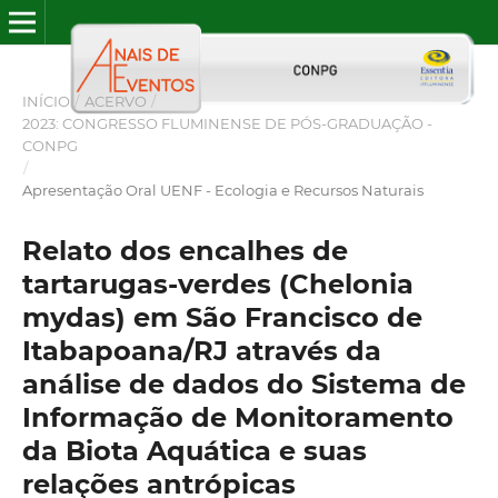
INÍCIO
/
ACERVO
/
2023: CONGRESSO FLUMINENSE DE PÓS-GRADUAÇÃO -
CONPG
/
Apresentação Oral UENF - Ecologia e Recursos Naturais
Relato dos encalhes de
tartarugas-verdes (Chelonia
mydas) em São Francisco de
Itabapoana/RJ através da
análise de dados do Sistema de
Informação de Monitoramento
da Biota Aquática e suas
relações antrópicas