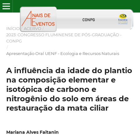
INÍCIO
/
ACERVO
/
2023: CONGRESSO FLUMINENSE DE PÓS-GRADUAÇÃO -
CONPG
/
Apresentação Oral UENF - Ecologia e Recursos Naturais
A influência da idade do plantio
na composição elementar e
isotópica de carbono e
nitrogênio do solo em áreas de
restauração da mata ciliar
Mariana Alves Faitanin