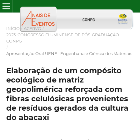
INÍCIO
/
ACERVO
/
2023: CONGRESSO FLUMINENSE DE PÓS-GRADUAÇÃO -
CONPG
/
Apresentação Oral UENF - Engenharia e Ciência dos Materiais
Elaboração de um compósito
ecológico de matriz
geopolimérica reforçada com
fibras celulósicas provenientes
de resíduos gerados da cultura
do abacaxi