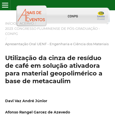
INÍCIO
/
ACERVO
/
2023: CONGRESSO FLUMINENSE DE PÓS-GRADUAÇÃO -
CONPG
/
Apresentação Oral UENF - Engenharia e Ciência dos Materiais
Utilização da cinza de resíduo
de café em solução ativadora
para material geopolimérico a
base de metacaulim
Davi Vaz André Júnior
Afonso Rangel Garcez de Azevedo