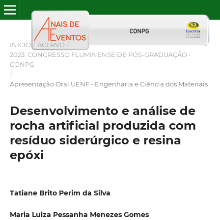
INÍCIO
/
ACERVO
/
2023: CONGRESSO FLUMINENSE DE PÓS-GRADUAÇÃO -
CONPG
/
Apresentação Oral UENF - Engenharia e Ciência dos Materiais
Desenvolvimento e análise de
rocha artificial produzida com
resíduo siderúrgico e resina
epóxi
Tatiane Brito Perim da Silva
Maria Luiza Pessanha Menezes Gomes