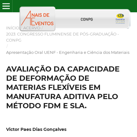
INÍCIO
/
ACERVO
/
2023: CONGRESSO FLUMINENSE DE PÓS-GRADUAÇÃO -
CONPG
/
Apresentação Oral UENF - Engenharia e Ciência dos Materiais
AVALIAÇÃO DA CAPACIDADE
DE DEFORMAÇÃO DE
MATERIAS FLEXÍVEIS EM
MANUFATURA ADITIVA PELO
MÉTODO FDM E SLA.
Victor Paes Dias Gonçalves