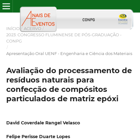
INÍCIO
/
ACERVO
/
2023: CONGRESSO FLUMINENSE DE PÓS-GRADUAÇÃO -
CONPG
/
Apresentação Oral UENF - Engenharia e Ciência dos Materiais
Avaliação do processamento de
resíduos naturais para
confecção de compósitos
particulados de matriz epóxi
David Coverdale Rangel Velasco
Felipe Perisse Duarte Lopes