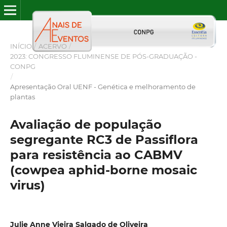
INÍCIO
/
ACERVO
/
2023: CONGRESSO FLUMINENSE DE PÓS-GRADUAÇÃO -
CONPG
/
Apresentação Oral UENF - Genética e melhoramento de
plantas
Avaliação de população
segregante RC3 de Passiflora
para resistência ao CABMV
(cowpea aphid-borne mosaic
virus)
Julie Anne Vieira Salgado de Oliveira