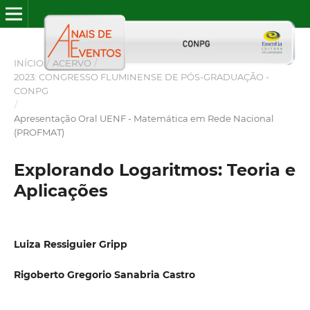
INÍCIO
/
ACERVO
/
2023: CONGRESSO FLUMINENSE DE PÓS-GRADUAÇÃO -
CONPG
/
Apresentação Oral UENF - Matemática em Rede Nacional
(PROFMAT)
Explorando Logaritmos: Teoria e
Aplicações
Luiza Ressiguier Gripp
Rigoberto Gregorio Sanabria Castro