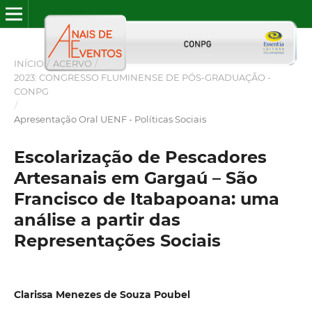
INÍCIO
/
ACERVO
/
2023: CONGRESSO FLUMINENSE DE PÓS-GRADUAÇÃO -
CONPG
/
Apresentação Oral UENF - Políticas Sociais
Escolarização de Pescadores
Artesanais em Gargaú – São
Francisco de Itabapoana: uma
análise a partir das
Representações Sociais
Clarissa Menezes de Souza Poubel