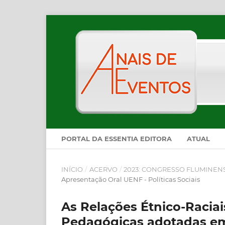
PORTAL DA ESSENTIA EDITORA
ATUAL
INÍCIO
/
ACERVO
/
2023: CONGRESSO FLUMINEN
Apresentação Oral UENF - Políticas Sociais
As Relações Étnico-Raciai
Pedagógicas adotadas em