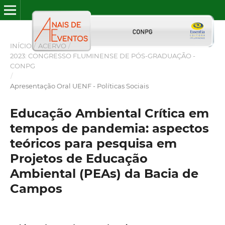
INÍCIO
/
ACERVO
/
2023: CONGRESSO FLUMINENSE DE PÓS-GRADUAÇÃO -
CONPG
/
Apresentação Oral UENF - Políticas Sociais
Educação Ambiental Crítica em
tempos de pandemia: aspectos
teóricos para pesquisa em
Projetos de Educação
Ambiental (PEAs) da Bacia de
Campos