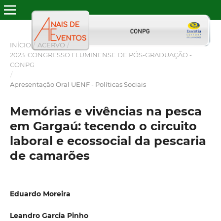
INÍCIO
/
ACERVO
/
2023: CONGRESSO FLUMINENSE DE PÓS-GRADUAÇÃO -
CONPG
/
Apresentação Oral UENF - Políticas Sociais
Memórias e vivências na pesca
em Gargaú: tecendo o circuito
laboral e ecossocial da pescaria
de camarões
Eduardo Moreira
Leandro Garcia Pinho