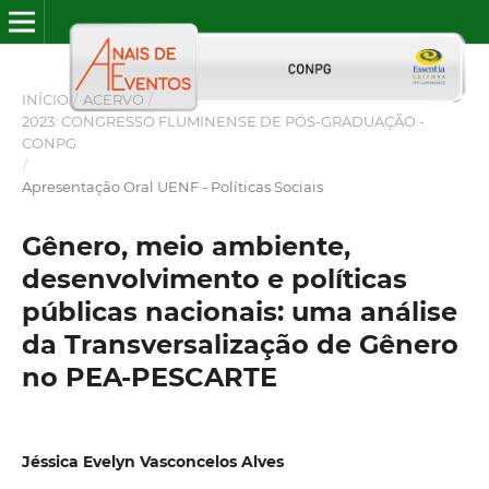
INÍCIO
/
ACERVO
/
2023: CONGRESSO FLUMINENSE DE PÓS-GRADUAÇÃO -
CONPG
/
Apresentação Oral UENF - Políticas Sociais
Gênero, meio ambiente,
desenvolvimento e políticas
públicas nacionais: uma análise
da Transversalização de Gênero
no PEA-PESCARTE
Jéssica Evelyn Vasconcelos Alves