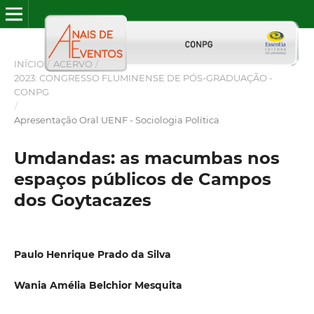
INÍCIO
/
ACERVO
/
2023: CONGRESSO FLUMINENSE DE PÓS-GRADUAÇÃO -
CONPG
/
Apresentação Oral UENF - Sociologia Política
Umdandas: as macumbas nos
espaços públicos de Campos
dos Goytacazes
Paulo Henrique Prado da Silva
Wania Amélia Belchior Mesquita